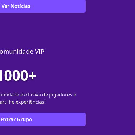
Ver Notícias
Comunidade VIP
1000+
unidade exclusiva de jogadores e
rtilhe experiências!
Entrar Grupo