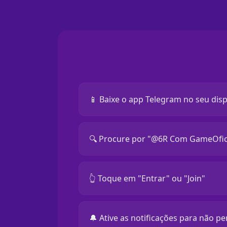
📱 Baixe o app Telegram no seu disp
🔍 Procure por "@6R Com GameOfic
👆 Toque em "Entrar" ou "Join"
🔔 Ative as notificações para não p