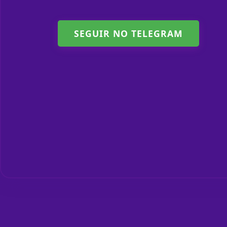
SEGUIR NO TELEGRAM