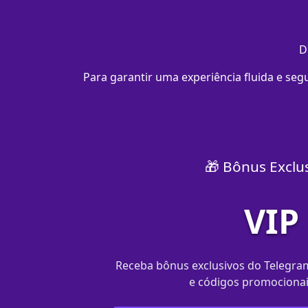
D
Para garantir uma experiência fluida e se
🎁 Bônus Exclu
VIP
Receba bônus exclusivos do Telegra
e códigos promocionai