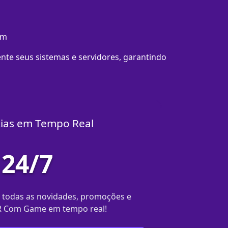
am
nte seus sistemas e servidores, garantindo
cias em Tempo Real
24/7
e todas as novidades, promoções e
R Com Game em tempo real!