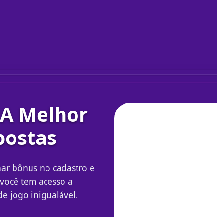
 A Melhor
postas
ar bônus no cadastro e
você tem acesso a
e jogo inigualável.