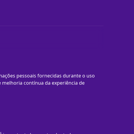
mações pessoais fornecidas durante o uso
e melhoria contínua da experiência de