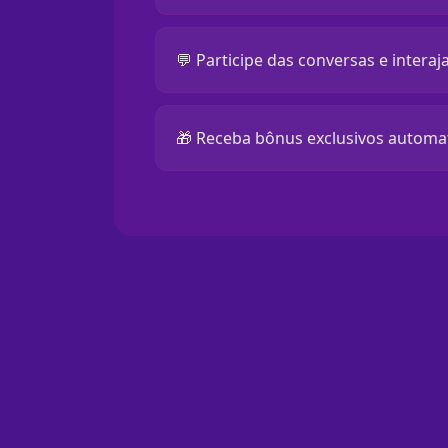
💬 Participe das conversas e interaj
🎁 Receba bônus exclusivos autom