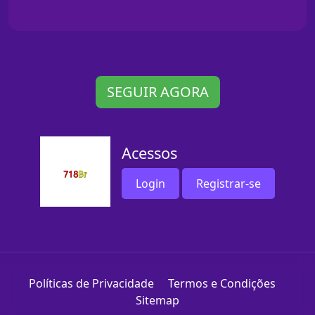
SEGUIR AGORA
Acessos
Login
Registrar-se
Políticas de Privacidade
Termos e Condições
Sitemap