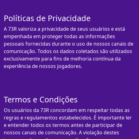
Políticas de Privacidade
A 73R valoriza a privacidade de seus usuários e está
empenhada em proteger todas as informações
pessoais fornecidas durante o uso de nossos canais de
comunicação. Todos os dados coletados são utilizados
exclusivamente para fins de melhoria contínua da
experiência de nossos jogadores.
Termos e Condições
Os usuários da 73R concordam em respeitar todas as
regras e regulamentos estabelecidos. É importante ler
e entender todos os termos antes de participar de
nossos canais de comunicação. A violação destes