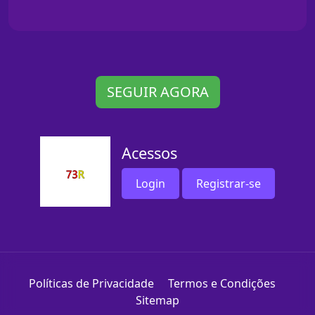
SEGUIR AGORA
Acessos
Login
Registrar-se
Políticas de Privacidade
Termos e Condições
Sitemap