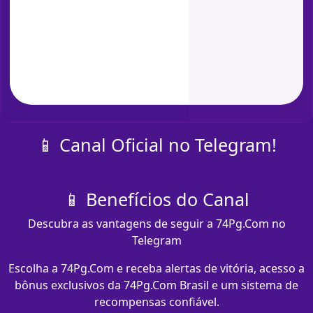
📱 Canal Oficial no Telegram!
📱 Benefícios do Canal
Descubra as vantagens de seguir a 74Pg.Com no
Telegram
Escolha a 74Pg.Com e receba alertas de vitória, acesso a
bônus exclusivos da 74Pg.Com Brasil e um sistema de
recompensas confiável.