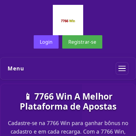
Login
Registrar-se
Menu
📱 7766 Win A Melhor
Plataforma de Apostas
Cadastre-se na 7766 Win para ganhar bônus no
cadastro e em cada recarga. Com a 7766 Win,