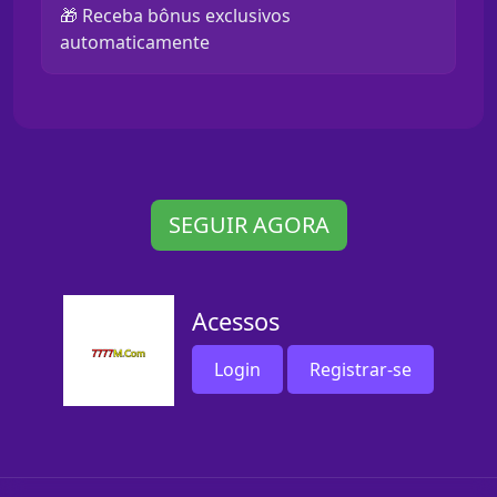
🎁 Receba bônus exclusivos
automaticamente
SEGUIR AGORA
Acessos
Login
Registrar-se