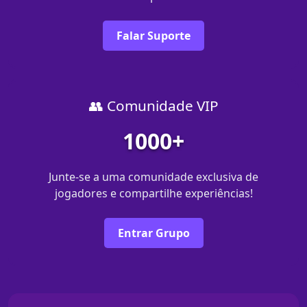
Falar Suporte
👥 Comunidade VIP
1000+
Junte-se a uma comunidade exclusiva de
jogadores e compartilhe experiências!
Entrar Grupo