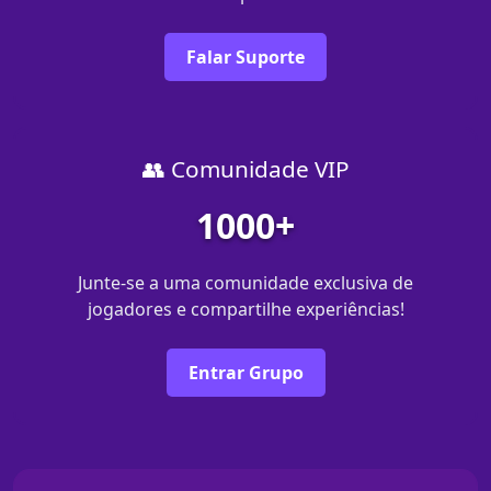
Falar Suporte
👥 Comunidade VIP
1000+
Junte-se a uma comunidade exclusiva de
jogadores e compartilhe experiências!
Entrar Grupo