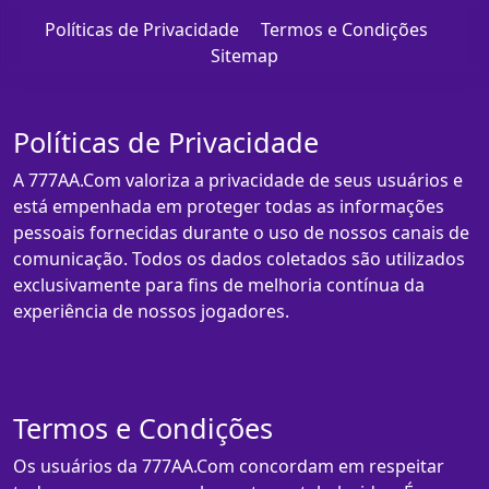
Políticas de Privacidade
Termos e Condições
Sitemap
Políticas de Privacidade
A 777AA.Com valoriza a privacidade de seus usuários e
está empenhada em proteger todas as informações
pessoais fornecidas durante o uso de nossos canais de
comunicação. Todos os dados coletados são utilizados
exclusivamente para fins de melhoria contínua da
experiência de nossos jogadores.
Termos e Condições
Os usuários da 777AA.Com concordam em respeitar