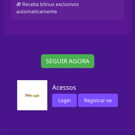
🎁 Receba bônus exclusivos
automaticamente
SEGUIR AGORA
Acessos
Login
Registrar-se