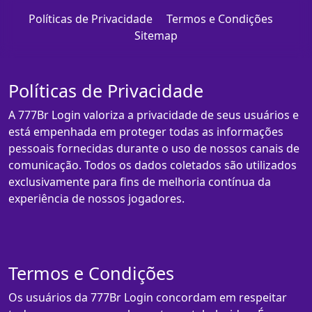
Políticas de Privacidade
Termos e Condições
Sitemap
Políticas de Privacidade
A 777Br Login valoriza a privacidade de seus usuários e
está empenhada em proteger todas as informações
pessoais fornecidas durante o uso de nossos canais de
comunicação. Todos os dados coletados são utilizados
exclusivamente para fins de melhoria contínua da
experiência de nossos jogadores.
Termos e Condições
Os usuários da 777Br Login concordam em respeitar