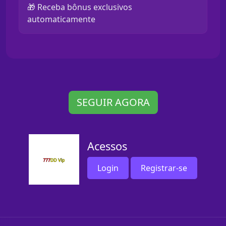
🎁 Receba bônus exclusivos
automaticamente
SEGUIR AGORA
Acessos
Login
Registrar-se