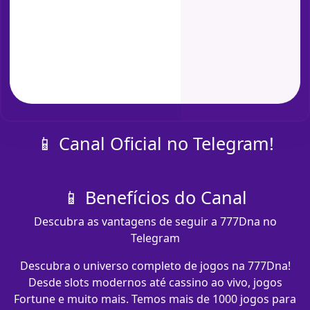
📱 Canal Oficial no Telegram!
📱 Benefícios do Canal
Descubra as vantagens de seguir a 777Dna no
Telegram
Descubra o universo completo de jogos na 777Dna!
Desde slots modernos até cassino ao vivo, jogos
Fortune e muito mais. Temos mais de 1000 jogos para