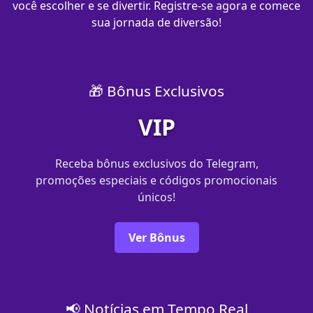
você escolher e se divertir. Registre-se agora e comece
sua jornada de diversão!
🎁 Bônus Exclusivos
VIP
Receba bônus exclusivos do Telegram,
promoções especiais e códigos promocionais
únicos!
Ver Bônus
📢 Notícias em Tempo Real