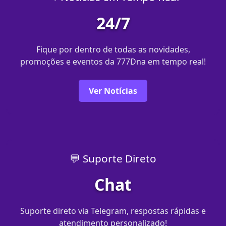
24/7
Fique por dentro de todas as novidades,
promoções e eventos da 777Dna em tempo real!
Ver Notícias
💬 Suporte Direto
Chat
Suporte direto via Telegram, respostas rápidas e
atendimento personalizado!