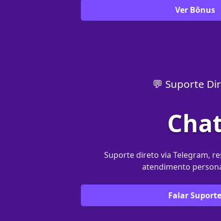
Ver Bônus
💬 Suporte Di
Cha
Suporte direto via Telegram, r
atendimento persona
Falar Suport