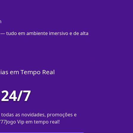
m
k — tudo em ambiente imersivo e de alta
cias em Tempo Real
24/7
e todas as novidades, promoções e
777Jogo Vip em tempo real!