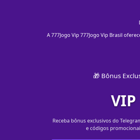
A 777Jogo Vip 777Jogo Vip Brasil ofere
🎁 Bônus Exclu
VIP
Receba bônus exclusivos do Telegra
e códigos promocionai