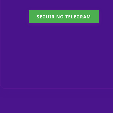
SEGUIR NO TELEGRAM