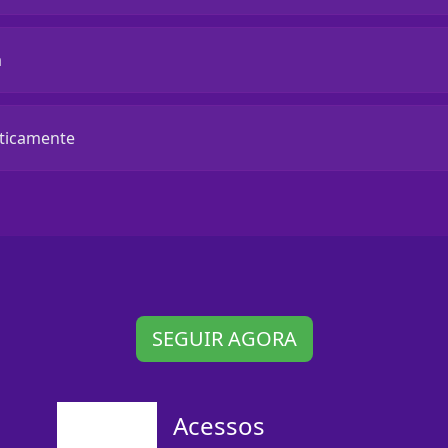
a
aticamente
SEGUIR AGORA
Acessos