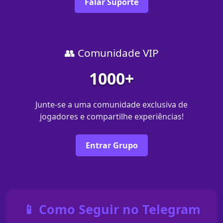
Falar Suporte
👥 Comunidade VIP
1000+
Junte-se a uma comunidade exclusiva de
jogadores e compartilhe experiências!
Entrar Grupo
📱 Como Seguir no Telegram