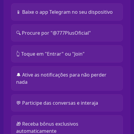
📱 Baixe o app Telegram no seu dispositivo
🔍 Procure por "@777PlusOficial"
👆 Toque em "Entrar" ou "Join"
🔔 Ative as notificações para não perder
nada
💬 Participe das conversas e interaja
🎁 Receba bônus exclusivos
automaticamente