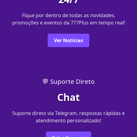
Fique por dentro de todas as novidades,
promoções e eventos da 777Plus em tempo real!
Ver Notícias
💬 Suporte Direto
Chat
Suporte direto via Telegram, respostas rápidas e
atendimento personalizado!