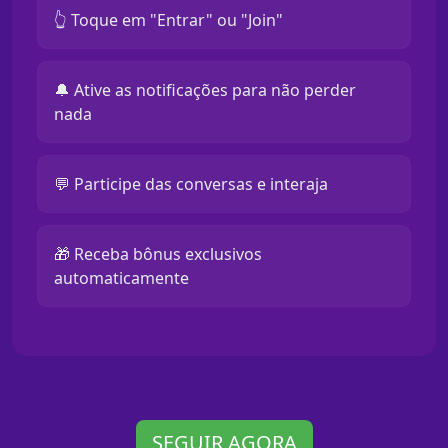
👆 Toque em "Entrar" ou "Join"
🔔 Ative as notificações para não perder
nada
💬 Participe das conversas e interaja
🎁 Receba bônus exclusivos
automaticamente
SEGUIR AGORA