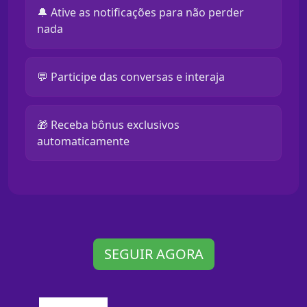
🔔 Ative as notificações para não perder
nada
💬 Participe das conversas e interaja
🎁 Receba bônus exclusivos
automaticamente
SEGUIR AGORA