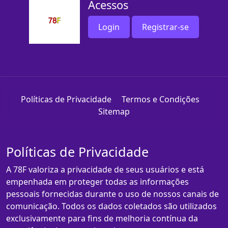
Acessos
Login
Registrar-se
Políticas de Privacidade
Termos e Condições
Sitemap
Políticas de Privacidade
A 78F valoriza a privacidade de seus usuários e está
empenhada em proteger todas as informações
pessoais fornecidas durante o uso de nossos canais de
comunicação. Todos os dados coletados são utilizados
exclusivamente para fins de melhoria contínua da