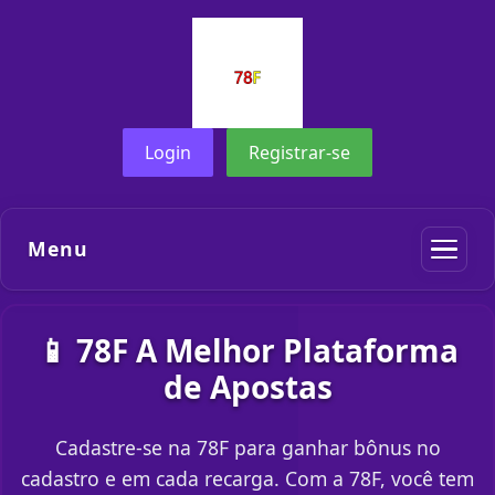
Login
Registrar-se
Menu
📱 78F A Melhor Plataforma
de Apostas
Cadastre-se na 78F para ganhar bônus no
cadastro e em cada recarga. Com a 78F, você tem