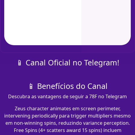
📱 Canal Oficial no Telegram!
📱 Benefícios do Canal
Descubra as vantagens de seguir a 78F no Telegram
Zeus character animates em screen perimeter,
intervening periodically para trigger multipliers mesmo
em non-winning spins, reduzindo variance perception.
Free Spins (4+ scatters award 15 spins) incluem