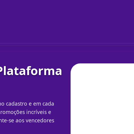
Plataforma
no cadastro e em cada
romoções incríveis e
unte-se aos vencedores