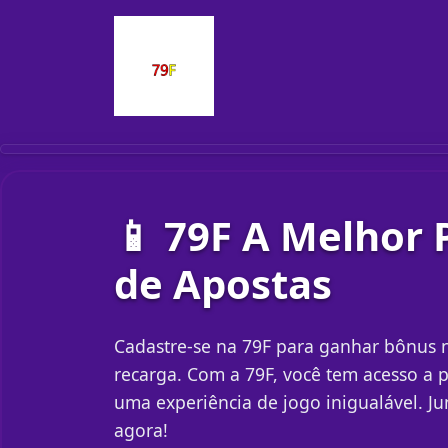
📱 79F A Melhor 
de Apostas
Cadastre-se na 79F para ganhar bônus 
recarga. Com a 79F, você tem acesso a p
uma experiência de jogo inigualável. J
agora!