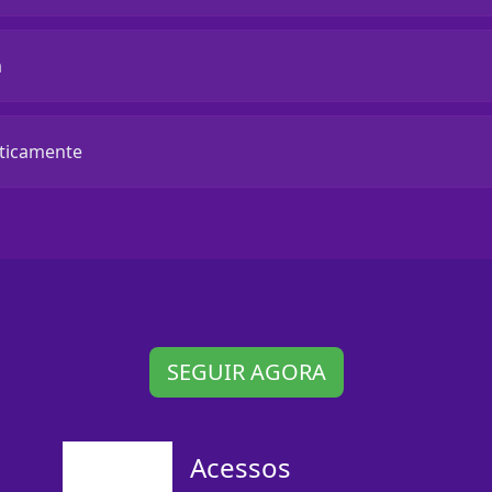
a
aticamente
SEGUIR AGORA
Acessos