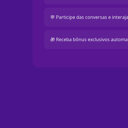
💬 Participe das conversas e interaj
🎁 Receba bônus exclusivos autom