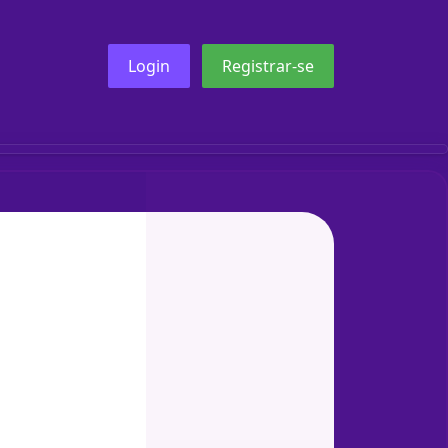
Login
Registrar-se