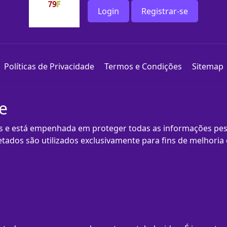
Login
Registrar-se
Políticas de Privacidade
Termos e Condições
Sitemap
de
ios e está empenhada em proteger todas as informações pe
tados são utilizados exclusivamente para fins de melhoria