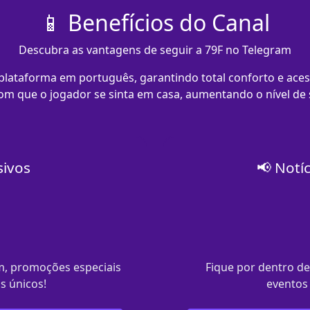
📱 Benefícios do Canal
Descubra as vantagens de seguir a 79F no Telegram
a plataforma em português, garantindo total conforto e acess
om que o jogador se sinta em casa, aumentando o nível de 
sivos
📢 Notí
m, promoções especiais
Fique por dentro d
s únicos!
eventos