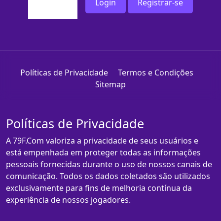
Login
Registrar-se
Políticas de Privacidade
Termos e Condições
Sitemap
Políticas de Privacidade
A 79F.Com valoriza a privacidade de seus usuários e
está empenhada em proteger todas as informações
pessoais fornecidas durante o uso de nossos canais de
comunicação. Todos os dados coletados são utilizados
exclusivamente para fins de melhoria contínua da
experiência de nossos jogadores.