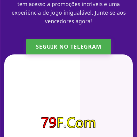
tem acesso a promoções incríveis e uma
experiência de jogo inigualável. Junte-se aos
vencedores agora!
SEGUIR NO TELEGRAM