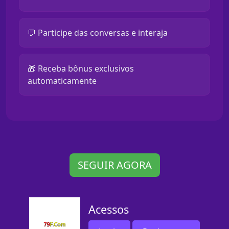
💬 Participe das conversas e interaja
🎁 Receba bônus exclusivos
automaticamente
SEGUIR AGORA
Acessos