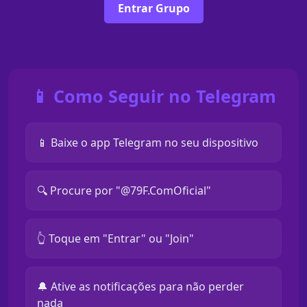
Entrar Grupo
📱 Como Seguir no Telegram
📱 Baixe o app Telegram no seu dispositivo
🔍 Procure por "@79F.ComOficial"
👆 Toque em "Entrar" ou "Join"
🔔 Ative as notificações para não perder
nada