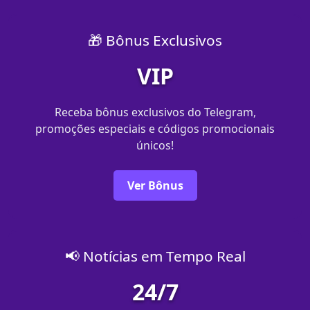
🎁 Bônus Exclusivos
VIP
Receba bônus exclusivos do Telegram,
promoções especiais e códigos promocionais
únicos!
Ver Bônus
📢 Notícias em Tempo Real
24/7