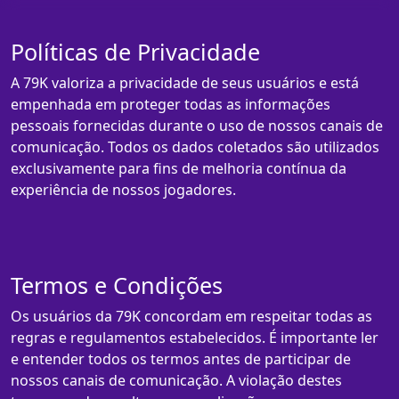
Políticas de Privacidade
A 79K valoriza a privacidade de seus usuários e está
empenhada em proteger todas as informações
pessoais fornecidas durante o uso de nossos canais de
comunicação. Todos os dados coletados são utilizados
exclusivamente para fins de melhoria contínua da
experiência de nossos jogadores.
Termos e Condições
Os usuários da 79K concordam em respeitar todas as
regras e regulamentos estabelecidos. É importante ler
e entender todos os termos antes de participar de
nossos canais de comunicação. A violação destes