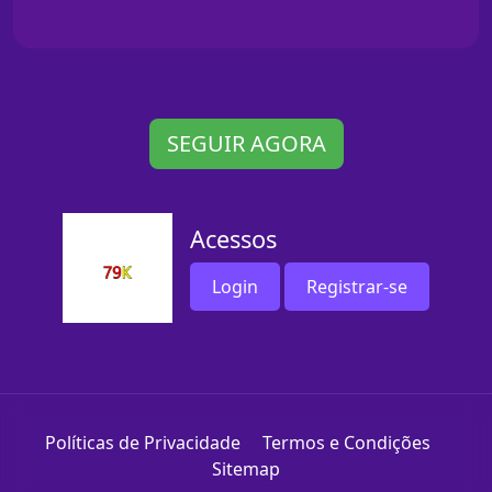
SEGUIR AGORA
Acessos
Login
Registrar-se
Políticas de Privacidade
Termos e Condições
Sitemap