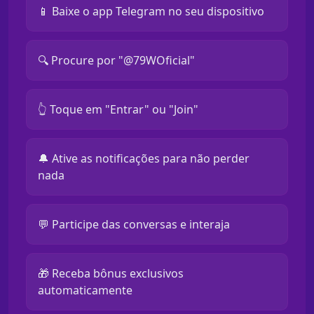
📱 Baixe o app Telegram no seu dispositivo
🔍 Procure por "@79WOficial"
👆 Toque em "Entrar" ou "Join"
🔔 Ative as notificações para não perder
nada
💬 Participe das conversas e interaja
🎁 Receba bônus exclusivos
automaticamente