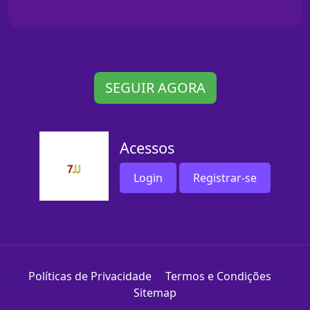
SEGUIR AGORA
Acessos
Login
Registrar-se
Políticas de Privacidade
Termos e Condições
Sitemap