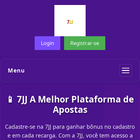
Login
Registrar-se
Menu
📱 7JJ A Melhor Plataforma de
Apostas
Cadastre-se na 7JJ para ganhar bônus no cadastro
e em cada recarga. Com a 7JJ, você tem acesso a