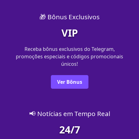
🎁 Bônus Exclusivos
VIP
Receba bônus exclusivos do Telegram,
promoções especiais e códigos promocionais
únicos!
Ver Bônus
📢 Notícias em Tempo Real
24/7